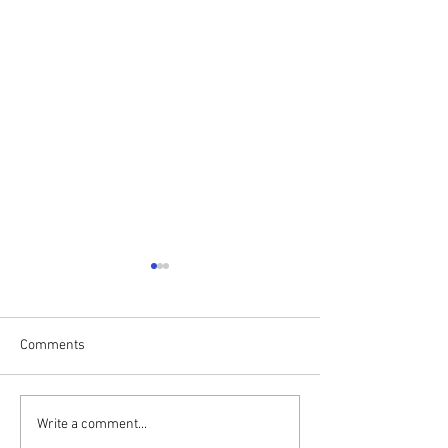
Comments
Write a comment...
סיסט יכול להפוך
במידה ועברנו התעללות