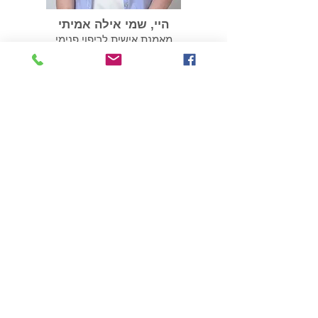
היי, שמי אילה אמיתי
מאמנת אישית לריפוי פנימי
עוזרת לנפגעי ושורדי נרקיסיזם
052-2776517
חושד/ת שאת/ה במערכת יחסים
הגיע הזמן
פוגענית?
לבדוק את זה
ׁ(במחיר שפוי)