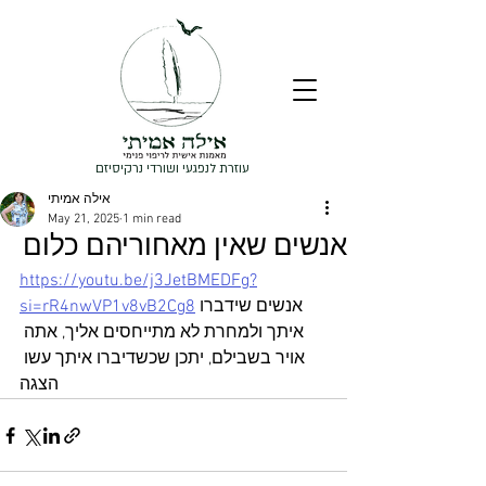
עוזרת לנפגעי ושורדי נרקיסיזם
אילה אמיתי
May 21, 2025
1 min read
אנשים שאין מאחוריהם כלום
https://youtu.be/j3JetBMEDFg?
אנשים שידברו 
si=rR4nwVP1v8vB2Cg8
איתך ולמחרת לא מתייחסים אליך, אתה 
אויר בשבילם, יתכן שכשדיברו איתך עשו 
הצגה