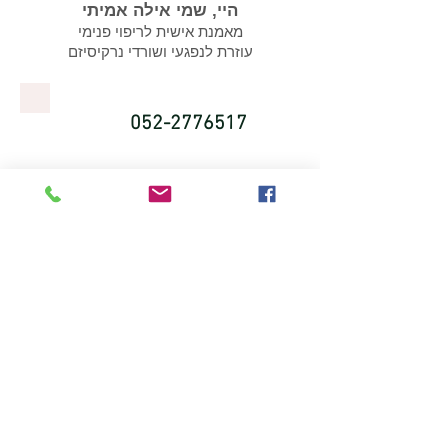
היי, שמי אילה אמיתי
מאמנת אישית לריפוי פנימי
עוזרת לנפגעי ושורדי נרקיסיזם
052-2776517
חושד/ת שאת/ה במערכת יחסים
הגיע הזמן
פוגענית?
לבדוק את זה
ׁ(במחיר שפוי)