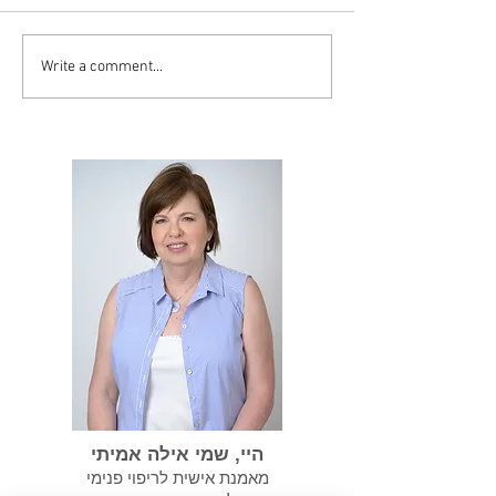
Write a comment...
סיסט יכול להפוך
במידה ועברנו התעללות
נרקיסיסטית אנחנו צריכים
לשקם את עצמנו
היי, שמי אילה אמיתי
מאמנת אישית לריפוי פנימי