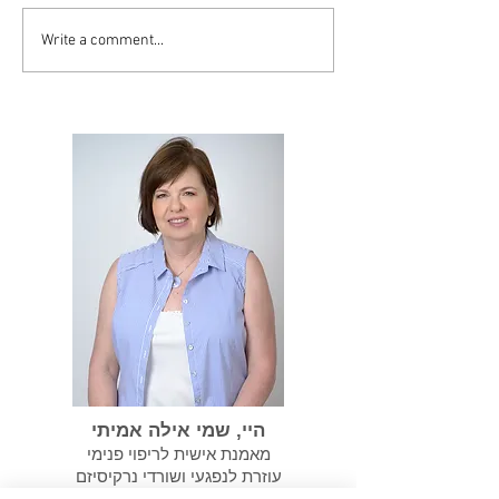
Write a comment...
סיסט יכול להפוך
במידה ועברנו התעללות
נרקיסיסטית אנחנו צריכים
לשקם את עצמנו
היי, שמי אילה אמיתי
מאמנת אישית לריפוי פנימי
עוזרת לנפגעי ושורדי נרקיסיזם