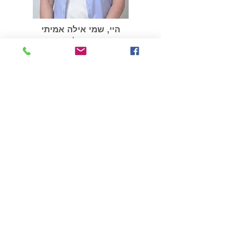
היי, שמי אילה אמיתי
מאמנת אישית לריפוי פנימי
עוזרת לנפגעי ושורדי נרקיסיזם
052-2776517
חושד/ת שאת/ה במערכת יחסים
הגיע הזמן
פוגענית?
לבדוק את זה