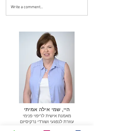
Write a comment...
סיסט יכול להפוך
במידה ועברנו התעללות
נרקיסיסטית אנחנו צריכים
לשקם את עצמנו
היי, שמי אילה אמיתי
מאמנת אישית לריפוי פנימי
עוזרת לנפגעי ושורדי נרקיסיזם