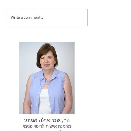
Write a comment...
סיסט יכול להפוך
במידה ועברנו התעללות
נרקיסיסטית אנחנו צריכים
לשקם את עצמנו
היי, שמי אילה אמיתי
מאמנת אישית לריפוי פנימי