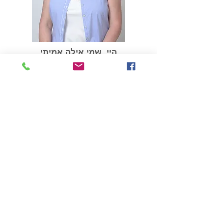
היי, שמי אילה אמיתי
מאמנת אישית לריפוי פנימי
עוזרת לנפגעי ושורדי נרקיסיזם
052-2776517
חושד/ת שאת/ה במערכת יחסים