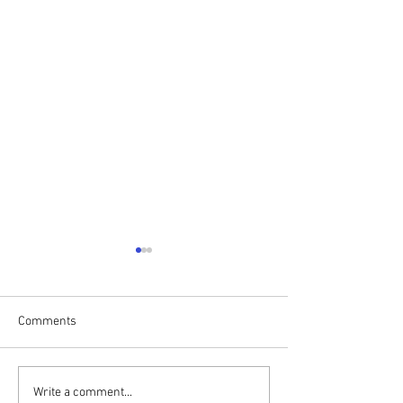
Comments
Write a comment...
סיסט יכול להפוך
במידה ועברנו התעללות