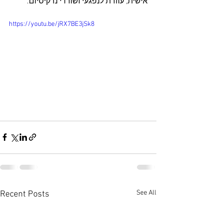
אישית, עוזרת לנפגעי ושורדי נרקיסיזם.
https://youtu.be/jRX7BE3jSk8
See All
Recent Posts