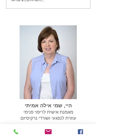
Write a comment...
סיסט יכול להפוך
במידה ועברנו התעללות
נרקיסיסטית אנחנו צריכים
לשקם את עצמנו
היי, שמי אילה אמיתי
מאמנת אישית לריפוי פנימי
עוזרת לנפגעי ושורדי נרקיסיזם