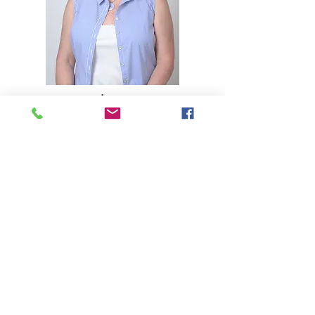
היי, שמי אילה אמיתי
מאמנת אישית לריפוי פנימי
עוזרת לנפגעי ושורדי נרקיסיזם
052-2776517