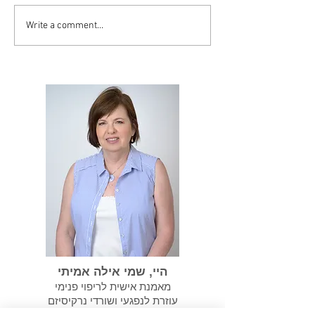
Write a comment...
סיסט יכול להפוך
במידה ועברנו התעללות
נרקיסיסטית אנחנו צריכים
לשקם את עצמנו
היי, שמי אילה אמיתי
מאמנת אישית לריפוי פנימי
עוזרת לנפגעי ושורדי נרקיסיזם