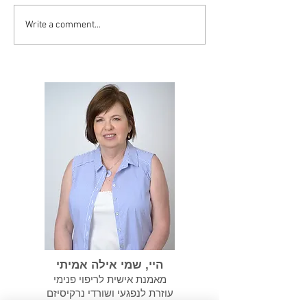
Write a comment...
סיסט יכול להפוך
במידה ועברנו התעללות
נרקיסיסטית אנחנו צריכים
לשקם את עצמנו
היי, שמי אילה אמיתי
מאמנת אישית לריפוי פנימי
עוזרת לנפגעי ושורדי נרקיסיזם