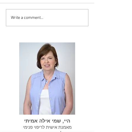
Write a comment...
סיסט יכול להפוך
במידה ועברנו התעללות
נרקיסיסטית אנחנו צריכים
לשקם את עצמנו
היי, שמי אילה אמיתי
מאמנת אישית לריפוי פנימי