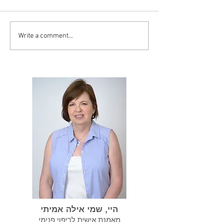
Write a comment...
סיסט יכול להפוך
במידה ועברנו התעללות
נרקיסיסטית אנחנו צריכים
לשקם את עצמנו
היי, שמי אילה אמיתי
מאמנת אישית לריפוי פנימי