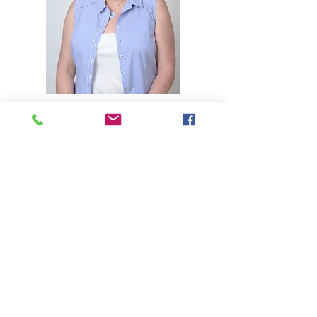
היי, שמי אילה אמיתי
מאמנת אישית לריפוי פנימי
עוזרת לנפגעי ושורדי נרקיסיזם
052-2776517