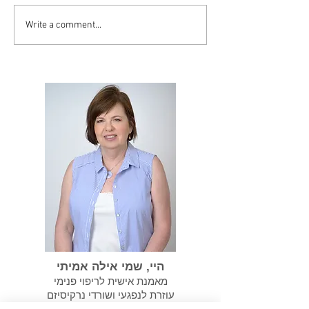
Write a comment...
סיסט יכול להפוך
במידה ועברנו התעללות
נרקיסיסטית אנחנו צריכים
לשקם את עצמנו
היי, שמי אילה אמיתי
מאמנת אישית לריפוי פנימי
עוזרת לנפגעי ושורדי נרקיסיזם