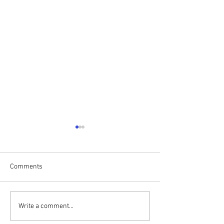
Comments
Write a comment...
סיסט יכול להפוך
במידה ועברנו התעללות
נרקיסיסטית אנחנו צריכים