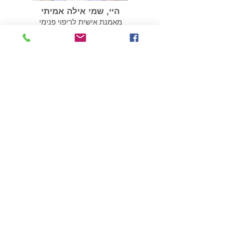
היי, שמי אילה אמיתי
מאמנת אישית לריפוי פנימי
עוזרת לנפגעי ושורדי נרקיסיזם
052-2776517
חושד/ת שאת/ה במערכת יחסים
הגיע הזמן
פוגענית?
לבדוק את זה
ׁ(במחיר שפוי)