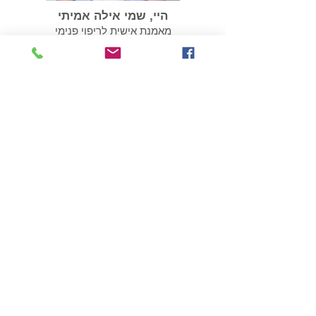
היי, שמי אילה אמיתי
מאמנת אישית לריפוי פנימי
עוזרת לנפגעי ושורדי נרקיסיזם
052-2776517
חושד/ת שאת/ה במערכת יחסים
הגיע הזמן
פוגענית?
לבדוק את זה
ׁ(במחיר שפוי)