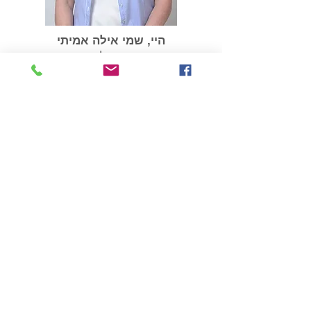
היי, שמי אילה אמיתי
מאמנת אישית לריפוי פנימי
עוזרת לנפגעי ושורדי נרקיסיזם
052-2776517
חושד/ת שאת/ה במערכת יחסים
הגיע הזמן
פוגענית?
לבדוק את זה