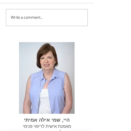
Write a comment...
סיסט יכול להפוך
במידה ועברנו התעללות
נרקיסיסטית אנחנו צריכים
לשקם את עצמנו
היי, שמי אילה אמיתי
מאמנת אישית לריפוי פנימי