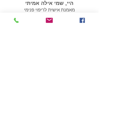
היי, שמי אילה אמיתי
מאמנת אישית לריפוי פנימי
עוזרת לנפגעי ושורדי נרקיסיזם
052-2776517
חושד/ת שאת/ה במערכת יחסים
הגיע הזמן
פוגענית?
לבדוק את זה
ׁ(במחיר שפוי)