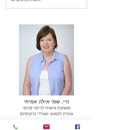
Write a comment...
סיסט יכול להפוך
במידה ועברנו התעללות
נרקיסיסטית אנחנו צריכים
לשקם את עצמנו
היי, שמי אילה אמיתי
מאמנת אישית לריפוי פנימי
עוזרת לנפגעי ושורדי נרקיסיזם